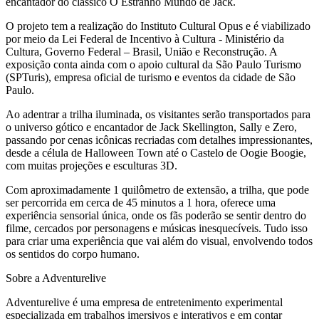
encantador do clássico O Estranho Mundo de Jack.
O projeto tem a realização do Instituto Cultural Opus e é viabilizado
por meio da Lei Federal de Incentivo à Cultura - Ministério da
Cultura, Governo Federal – Brasil, União e Reconstrução. A
exposição conta ainda com o apoio cultural da São Paulo Turismo
(SPTuris), empresa oficial de turismo e eventos da cidade de São
Paulo.
Ao adentrar a trilha iluminada, os visitantes serão transportados para
o universo gótico e encantador de Jack Skellington, Sally e Zero,
passando por cenas icônicas recriadas com detalhes impressionantes,
desde a célula de Halloween Town até o Castelo de Oogie Boogie,
com muitas projeções e esculturas 3D.
Com aproximadamente 1 quilômetro de extensão, a trilha, que pode
ser percorrida em cerca de 45 minutos a 1 hora, oferece uma
experiência sensorial única, onde os fãs poderão se sentir dentro do
filme, cercados por personagens e músicas inesquecíveis. Tudo isso
para criar uma experiência que vai além do visual, envolvendo todos
os sentidos do corpo humano.
Sobre a Adventurelive
Adventurelive é uma empresa de entretenimento experimental
especializada em trabalhos imersivos e interativos e em contar