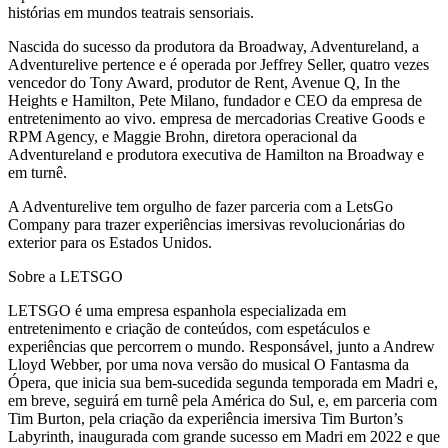
histórias em mundos teatrais sensoriais.
Nascida do sucesso da produtora da Broadway, Adventureland, a
Adventurelive pertence e é operada por Jeffrey Seller, quatro vezes
vencedor do Tony Award, produtor de Rent, Avenue Q, In the
Heights e Hamilton, Pete Milano, fundador e CEO da empresa de
entretenimento ao vivo. empresa de mercadorias Creative Goods e
RPM Agency, e Maggie Brohn, diretora operacional da
Adventureland e produtora executiva de Hamilton na Broadway e
em turnê.
A Adventurelive tem orgulho de fazer parceria com a LetsGo
Company para trazer experiências imersivas revolucionárias do
exterior para os Estados Unidos.
Sobre a LETSGO
LETSGO é uma empresa espanhola especializada em
entretenimento e criação de conteúdos, com espetáculos e
experiências que percorrem o mundo. Responsável, junto a Andrew
Lloyd Webber, por uma nova versão do musical O Fantasma da
Ópera, que inicia sua bem-sucedida segunda temporada em Madri e,
em breve, seguirá em turnê pela América do Sul, e, em parceria com
Tim Burton, pela criação da experiência imersiva Tim Burton’s
Labyrinth, inaugurada com grande sucesso em Madri em 2022 e que