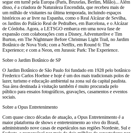
segue em turnê pela Europa (Paris, Bruxelas, Berlim, Milão)... Além
disso, é a criadora de Naturaleza Encendida, que recebeu mais de
um milhão de visitantes na última temporada, incluindo espaços
históricos ao ar livre na Espanha, como o Real Alcázar de Sevilha,
os Jardins do Palácio Real de Pedralbes, em Barcelona, e o Alcázar
de Córdoba. Agora, a LETSGO embarca em uma nova fase de
expansão com colaborações com a Disney, Adventurelive e Tim
Burton, em The Nightmare Before Christmas Light Trail, no Jardim
Botânico de Nova York; com a Netflix, em Round 6: The
Experience; e com a Neon, em Jurassic Park: The Experience.
Sobre o Jardim Botânico de SP
O Jardim Botânico de São Paulo foi fundado em 1928 pelo botânico
Frederico Carlos Hoehne e hoje é um dos mais tradicionais polos de
lazer, turismo e educação ambiental na zona sul da capital paulista.
Sua área destinada à visitação também é muito procurada pelo
público para ensaios fotográficos, gravações, casamentos e eventos
sociais.
Sobre a Opus Entretenimento
Com quase cinco décadas de atuação, a Opus Entretenimento é a
maior plataforma de shows e entretenimento ao vivo do Brasil,
administrando nove casas de espetáculos nas regiões Nordeste, Sul e