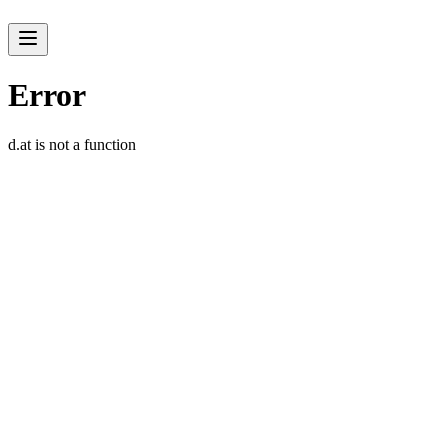
Menu
Acesso às principais seções do Musea
Error
d.at is not a function